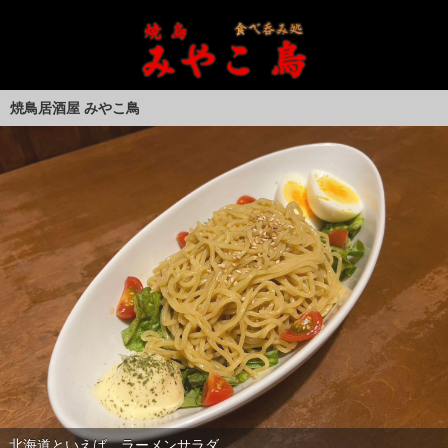
焼鳥居酒屋 みやこ鳥
1本1本手打ちの絶品焼き鳥
北海道といえば、ラーメンサラダ